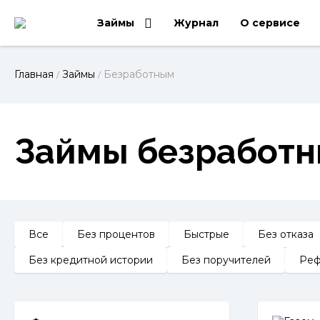
Займы
Журнал
О сервисе
Главная
Займы
Безработным
/
/
Займы безработн
Все
Без процентов
Быстрые
Без отказа
Без кредитной истории
Без поручителей
Реф