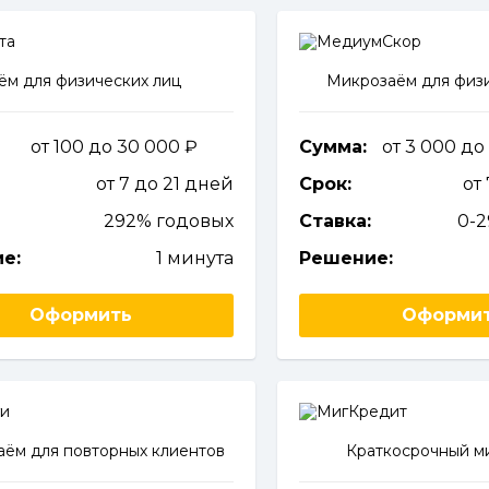
ём для физических лиц
Микрозаём для физи
от 100 до 30 000
Сумма:
от 3 000 до
от 7 до 21 дней
Срок:
от
292% годовых
Ставка:
0-
е:
1 минута
Решение:
Оформить
Оформи
ём для повторных клиентов
Краткосрочный м