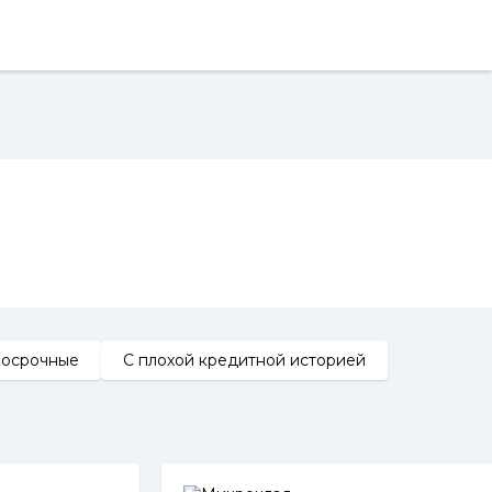
косрочные
С плохой кредитной историей