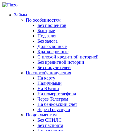
Займы
По особенностям
Без процентов
Быстрые
Под залог
Без залога
Долгосрочные
Краткосрочные
С плохой кредитной историей
Без кредитной истории
Без поручителей
По способу получения
На карту
Наличными
На Юмани
На номер телефона
Через Телеграм
На банковский счет
Через Госуслуги
По документам
Без СНИЛС
Без паспорта
По паспорту