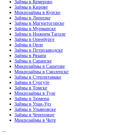
Займы в Кемерово
Займы в Кирове
Микрозаймы в Курске
Займы в Липецке
Займы в Магнитогорске
Займы в Мурманске
Займы в Нижнем Тагиле
Займы в Оренбурге
Займы в Орле
Займы в Петрозаводске
Займы в Рязани
Займы в Саранске
Микрозаймы в Саратове
Микрозаймы в Смоленске
Займы в Стерлитамаке
Займы в Сургуте
Займы в Томске
Микрозаймы в Туле
Займы в Тюмени
Займы в Улан-Удэ
Займы в Ульяновске
Займы в Череповце
Микрозаймы в Чите
...