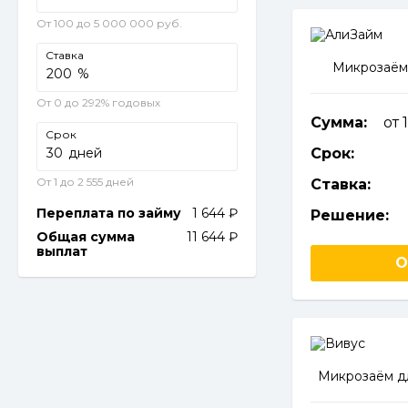
От 100 до 5 000 000 руб.
Ставка
Микрозаём
%
От 0 до 292% годовых
Сумма:
от 
Срок
дней
Срок:
От 1 до 2 555 дней
Ставка:
Переплата по займу
1 644
Решение:
Общая сумма
11 644
выплат
О
Микрозаём д