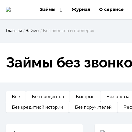
Займы
Журнал
О сервисе
Главная
Займы
Без звонков и проверок
/
/
Займы без звонко
Все
Без процентов
Быстрые
Без отказа
Без кредитной истории
Без поручителей
Реф