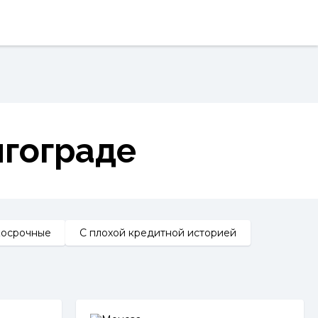
лгограде
косрочные
С плохой кредитной историей