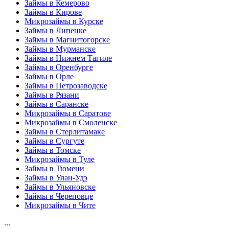
Займы в Кемерово
Займы в Кирове
Микрозаймы в Курске
Займы в Липецке
Займы в Магнитогорске
Займы в Мурманске
Займы в Нижнем Тагиле
Займы в Оренбурге
Займы в Орле
Займы в Петрозаводске
Займы в Рязани
Займы в Саранске
Микрозаймы в Саратове
Микрозаймы в Смоленске
Займы в Стерлитамаке
Займы в Сургуте
Займы в Томске
Микрозаймы в Туле
Займы в Тюмени
Займы в Улан-Удэ
Займы в Ульяновске
Займы в Череповце
Микрозаймы в Чите
...