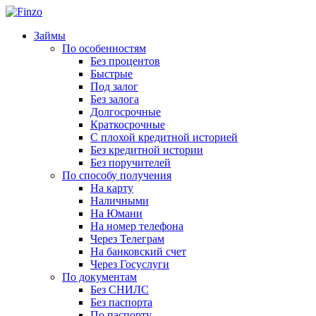
Займы
По особенностям
Без процентов
Быстрые
Под залог
Без залога
Долгосрочные
Краткосрочные
С плохой кредитной историей
Без кредитной истории
Без поручителей
По способу получения
На карту
Наличными
На Юмани
На номер телефона
Через Телеграм
На банковский счет
Через Госуслуги
По документам
Без СНИЛС
Без паспорта
По паспорту