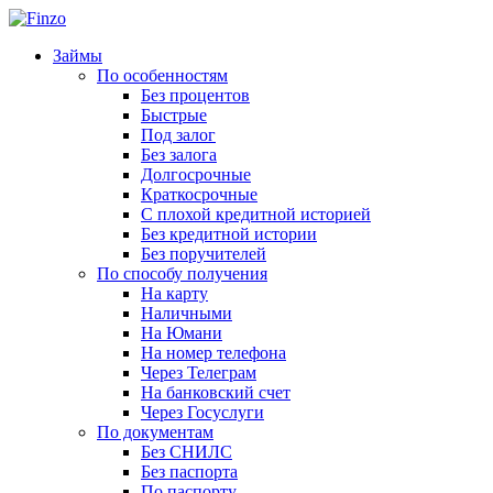
Займы
По особенностям
Без процентов
Быстрые
Под залог
Без залога
Долгосрочные
Краткосрочные
С плохой кредитной историей
Без кредитной истории
Без поручителей
По способу получения
На карту
Наличными
На Юмани
На номер телефона
Через Телеграм
На банковский счет
Через Госуслуги
По документам
Без СНИЛС
Без паспорта
По паспорту