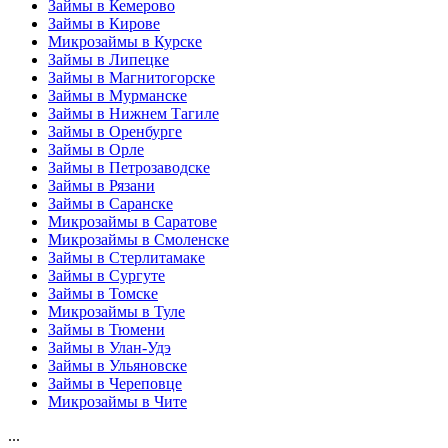
Займы в Кемерово
Займы в Кирове
Микрозаймы в Курске
Займы в Липецке
Займы в Магнитогорске
Займы в Мурманске
Займы в Нижнем Тагиле
Займы в Оренбурге
Займы в Орле
Займы в Петрозаводске
Займы в Рязани
Займы в Саранске
Микрозаймы в Саратове
Микрозаймы в Смоленске
Займы в Стерлитамаке
Займы в Сургуте
Займы в Томске
Микрозаймы в Туле
Займы в Тюмени
Займы в Улан-Удэ
Займы в Ульяновске
Займы в Череповце
Микрозаймы в Чите
...