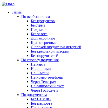
Займы
По особенностям
Без процентов
Быстрые
Под залог
Без залога
Долгосрочные
Краткосрочные
С плохой кредитной историей
Без кредитной истории
Без поручителей
По способу получения
На карту
Наличными
На Юмани
На номер телефона
Через Телеграм
На банковский счет
Через Госуслуги
По документам
Без СНИЛС
Без паспорта
По паспорту