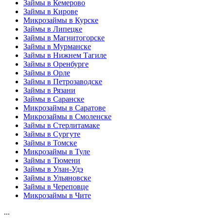
Займы в Кемерово
Займы в Кирове
Микрозаймы в Курске
Займы в Липецке
Займы в Магнитогорске
Займы в Мурманске
Займы в Нижнем Тагиле
Займы в Оренбурге
Займы в Орле
Займы в Петрозаводске
Займы в Рязани
Займы в Саранске
Микрозаймы в Саратове
Микрозаймы в Смоленске
Займы в Стерлитамаке
Займы в Сургуте
Займы в Томске
Микрозаймы в Туле
Займы в Тюмени
Займы в Улан-Удэ
Займы в Ульяновске
Займы в Череповце
Микрозаймы в Чите
...