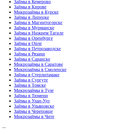
Займы в Кемерово
Займы в Кирове
Микрозаймы в Курске
Займы в Липецке
Займы в Магнитогорске
Займы в Мурманске
Займы в Нижнем Тагиле
Займы в Оренбурге
Займы в Орле
Займы в Петрозаводске
Займы в Рязани
Займы в Саранске
Микрозаймы в Саратове
Микрозаймы в Смоленске
Займы в Стерлитамаке
Займы в Сургуте
Займы в Томске
Микрозаймы в Туле
Займы в Тюмени
Займы в Улан-Удэ
Займы в Ульяновске
Займы в Череповце
Микрозаймы в Чите
...