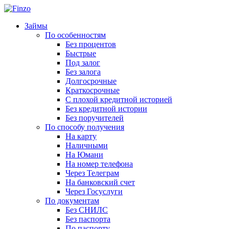
Займы
По особенностям
Без процентов
Быстрые
Под залог
Без залога
Долгосрочные
Краткосрочные
С плохой кредитной историей
Без кредитной истории
Без поручителей
По способу получения
На карту
Наличными
На Юмани
На номер телефона
Через Телеграм
На банковский счет
Через Госуслуги
По документам
Без СНИЛС
Без паспорта
По паспорту