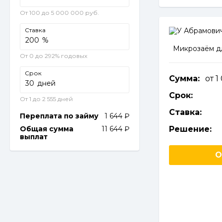
От 100 до 5 000 000 руб.
Ставка
%
Микрозаём д
От 0 до 292% годовых
Срок
Сумма:
от 
дней
Срок:
От 1 до 2 555 дней
Ставка:
Переплата по займу
1 644
Общая сумма
11 644
Решение:
выплат
О