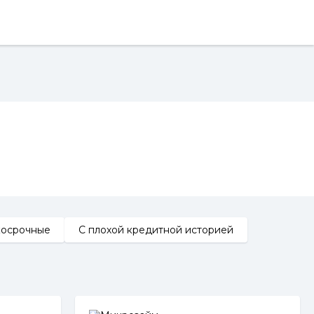
косрочные
С плохой кредитной историей