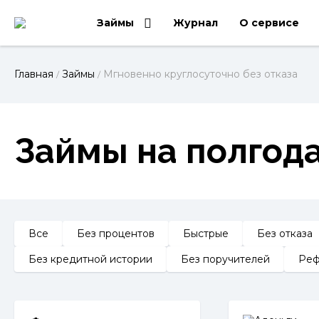
Займы
Журнал
О сервисе
Главная
Займы
Мгновенно круглосуточно без отказа
/
/
Займы на полгода
Все
Без процентов
Быстрые
Без отказа
Без кредитной истории
Без поручителей
Реф