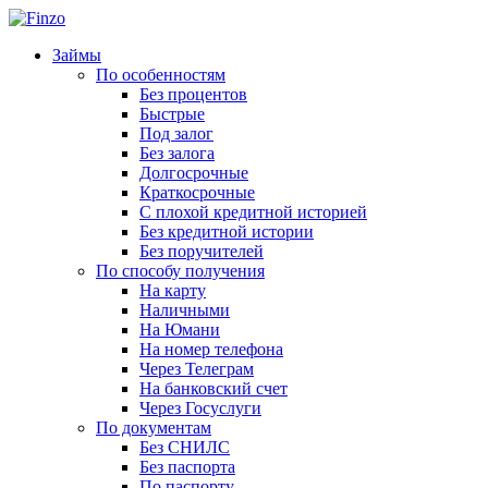
Займы
По особенностям
Без процентов
Быстрые
Под залог
Без залога
Долгосрочные
Краткосрочные
С плохой кредитной историей
Без кредитной истории
Без поручителей
По способу получения
На карту
Наличными
На Юмани
На номер телефона
Через Телеграм
На банковский счет
Через Госуслуги
По документам
Без СНИЛС
Без паспорта
По паспорту