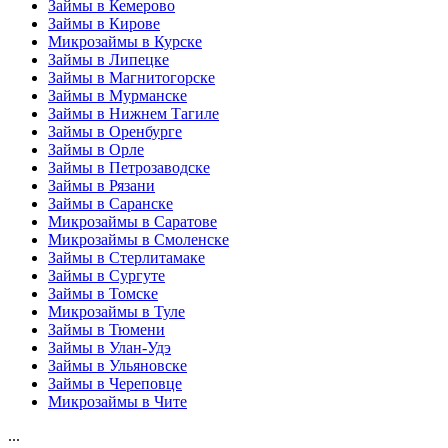
Займы в Кемерово
Займы в Кирове
Микрозаймы в Курске
Займы в Липецке
Займы в Магнитогорске
Займы в Мурманске
Займы в Нижнем Тагиле
Займы в Оренбурге
Займы в Орле
Займы в Петрозаводске
Займы в Рязани
Займы в Саранске
Микрозаймы в Саратове
Микрозаймы в Смоленске
Займы в Стерлитамаке
Займы в Сургуте
Займы в Томске
Микрозаймы в Туле
Займы в Тюмени
Займы в Улан-Удэ
Займы в Ульяновске
Займы в Череповце
Микрозаймы в Чите
...