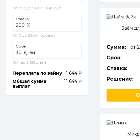
От 100 до 5 000 000 руб.
Ставка
%
Заём дл
От 0 до 292% годовых
Срок
Сумма:
от 
дней
Срок:
От 1 до 2 555 дней
Ставка:
Переплата по займу
1 644
Решение:
Общая сумма
11 644
выплат
О
Микр