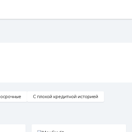
косрочные
С плохой кредитной историей