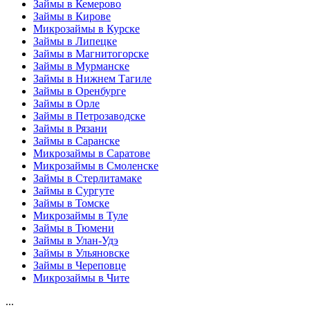
Займы в Кемерово
Займы в Кирове
Микрозаймы в Курске
Займы в Липецке
Займы в Магнитогорске
Займы в Мурманске
Займы в Нижнем Тагиле
Займы в Оренбурге
Займы в Орле
Займы в Петрозаводске
Займы в Рязани
Займы в Саранске
Микрозаймы в Саратове
Микрозаймы в Смоленске
Займы в Стерлитамаке
Займы в Сургуте
Займы в Томске
Микрозаймы в Туле
Займы в Тюмени
Займы в Улан-Удэ
Займы в Ульяновске
Займы в Череповце
Микрозаймы в Чите
...