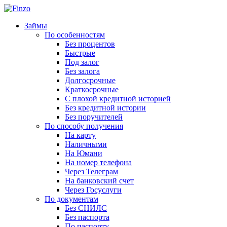
Займы
По особенностям
Без процентов
Быстрые
Под залог
Без залога
Долгосрочные
Краткосрочные
С плохой кредитной историей
Без кредитной истории
Без поручителей
По способу получения
На карту
Наличными
На Юмани
На номер телефона
Через Телеграм
На банковский счет
Через Госуслуги
По документам
Без СНИЛС
Без паспорта
По паспорту