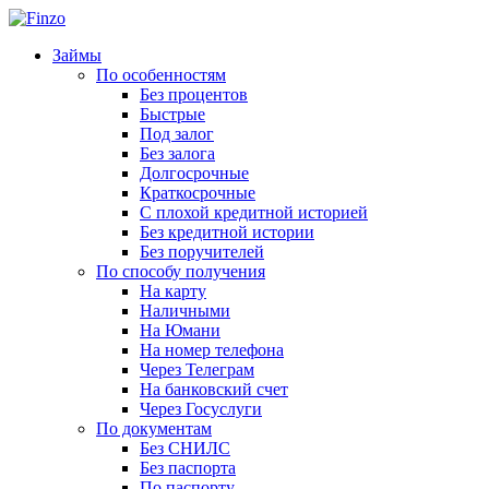
Займы
По особенностям
Без процентов
Быстрые
Под залог
Без залога
Долгосрочные
Краткосрочные
С плохой кредитной историей
Без кредитной истории
Без поручителей
По способу получения
На карту
Наличными
На Юмани
На номер телефона
Через Телеграм
На банковский счет
Через Госуслуги
По документам
Без СНИЛС
Без паспорта
По паспорту