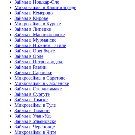
Займы в Йошкар-Оле
Микрозаймы в Калининграде
Займы в Кемерово
Займы в Кирове
Микрозаймы в Курске
Займы в Липецке
Займы в Магнитогорске
Займы в Мурманске
Займы в Нижнем Тагиле
Займы в Оренбурге
Займы в Орле
Займы в Петрозаводске
Займы в Рязани
Займы в Саранске
Микрозаймы в Саратове
Микрозаймы в Смоленске
Займы в Стерлитамаке
Займы в Сургуте
Займы в Томске
Микрозаймы в Туле
Займы в Тюмени
Займы в Улан-Удэ
Займы в Ульяновске
Займы в Череповце
Микрозаймы в Чите