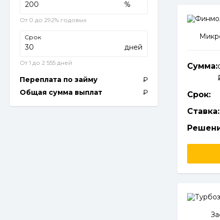
%
От 0 до 292% годовых
Микро
Срок
дней
От 1 до 2 555 дней
Сумма:
Переплата по займу
Общая сумма выплат
Срок:
Ставка:
Решени
За