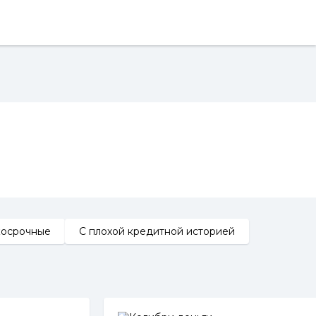
косрочные
С плохой кредитной историей