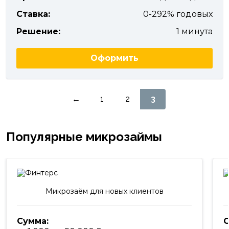
Ставка:
0-292% годовых
Решение:
1 минута
Оформить
Пагинация
←
1
2
3
записей
Популярные микрозаймы
Микрозаём для новых клиентов
Сумма:
С