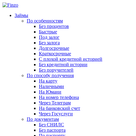
Займы
По особенностям
Без процентов
Быстрые
Под залог
Без залога
Долгосрочные
Краткосрочные
С плохой кредитной историей
Без кредитной истории
Без поручителей
По способу получения
На карту
Наличными
На Юмани
На номер телефона
Через Телеграм
На банковский счет
Через Госуслуги
По документам
Без СНИЛС
Без паспорта
По паспорту