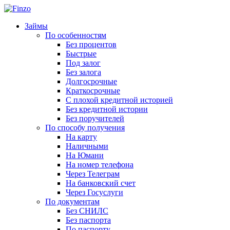
Займы
По особенностям
Без процентов
Быстрые
Под залог
Без залога
Долгосрочные
Краткосрочные
С плохой кредитной историей
Без кредитной истории
Без поручителей
По способу получения
На карту
Наличными
На Юмани
На номер телефона
Через Телеграм
На банковский счет
Через Госуслуги
По документам
Без СНИЛС
Без паспорта
По паспорту