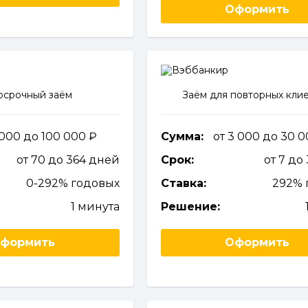
Оформить
осрочный заём
Заём для повторных кли
 000 до 100 000
Сумма:
от 3 000 до 30 
от 70 до 364 дней
Срок:
от 7 до
0-292% годовых
Ставка:
292% 
1 минута
Решение:
формить
Оформить