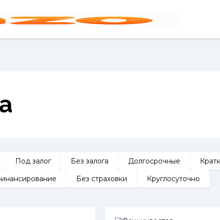
а
Под залог
Без залога
Долгосрочные
Крат
инансирование
Без страховки
Круглосуточно