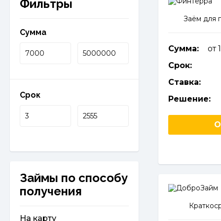
Фильтры
Заём для 
Сумма
Сумма:
от 
Срок:
Ставка:
Срок
Решение:
О
Займы по способу
получения
Краткос
На карту