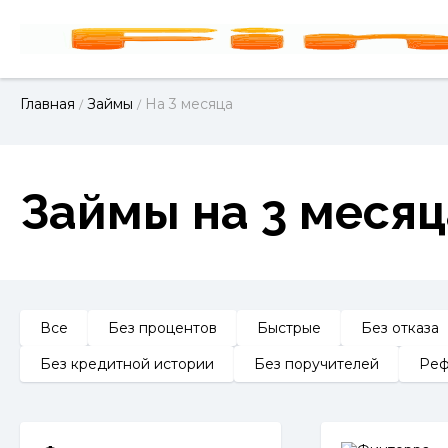
Главная
Займы
На 3 месяца
/
/
Займы на 3 месяц
Все
Без процентов
Быстрые
Без отказа
Без кредитной истории
Без поручителей
Реф