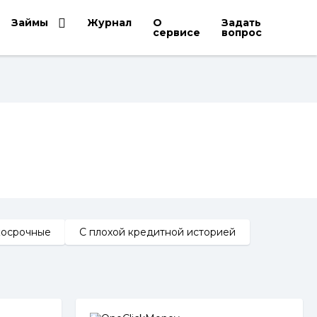
Займы
Журнал
О
Задать
сервисе
вопрос
косрочные
С плохой кредитной историей