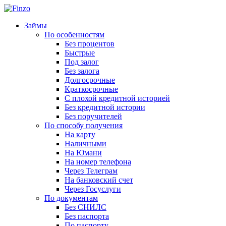
Займы
По особенностям
Без процентов
Быстрые
Под залог
Без залога
Долгосрочные
Краткосрочные
С плохой кредитной историей
Без кредитной истории
Без поручителей
По способу получения
На карту
Наличными
На Юмани
На номер телефона
Через Телеграм
На банковский счет
Через Госуслуги
По документам
Без СНИЛС
Без паспорта
По паспорту