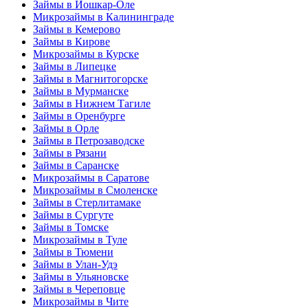
Займы в Йошкар-Оле
Микрозаймы в Калининграде
Займы в Кемерово
Займы в Кирове
Микрозаймы в Курске
Займы в Липецке
Займы в Магнитогорске
Займы в Мурманске
Займы в Нижнем Тагиле
Займы в Оренбурге
Займы в Орле
Займы в Петрозаводске
Займы в Рязани
Займы в Саранске
Микрозаймы в Саратове
Микрозаймы в Смоленске
Займы в Стерлитамаке
Займы в Сургуте
Займы в Томске
Микрозаймы в Туле
Займы в Тюмени
Займы в Улан-Удэ
Займы в Ульяновске
Займы в Череповце
Микрозаймы в Чите