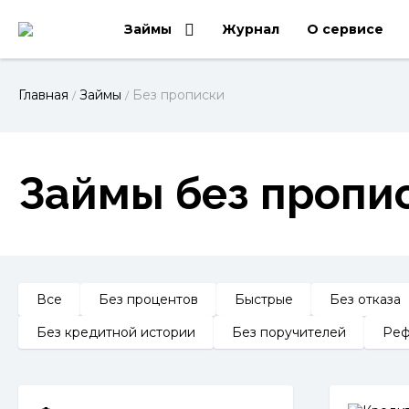
Займы
Журнал
О сервисе
Главная
Займы
Без прописки
/
/
Займы без пропи
Все
Без процентов
Быстрые
Без отказа
Без кредитной истории
Без поручителей
Реф