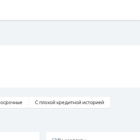
косрочные
С плохой кредитной историей