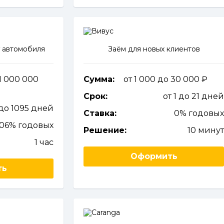
 автомобиля
Заём для новых клиентов
1 000 000
Сумма:
от 1 000 до 30 000
Срок:
от 1 до 21 дне
 до 1095 дней
Ставка:
0% годовы
106% годовых
Решение:
10 мину
1 час
Оформить
ть