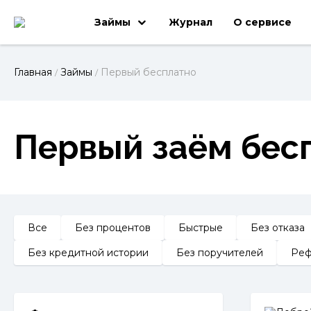
Займы
Журнал
О сервисе
Главная
Займы
Первый бесплатно
/
/
Первый заём бес
Все
Без процентов
Быстрые
Без отказа
Без кредитной истории
Без поручителей
Реф