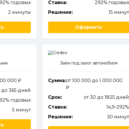
292% годовых
Ставка:
292% годовы
2 минуты
Решение:
15 мину
ть
Оформить
ными
Заём под залог автомобиля
 100 000
Сумма:
от 100 000 до 1 000 000
3 до 365 дней
Срок:
от 30 до 1825 дне
292% годовых
Ставка:
14,9-292
5 минут
Решение:
30 мину
ть