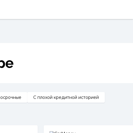
ре
косрочные
С плохой кредитной историей