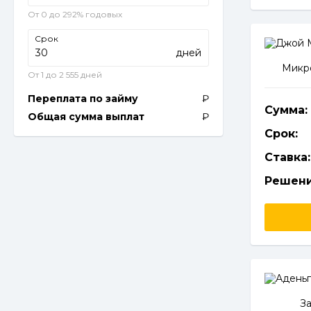
От 0 до 292% годовых
Срок
дней
Микро
От 1 до 2 555 дней
Переплата по займу
Сумма:
Общая сумма выплат
Срок:
Ставка:
Решени
З