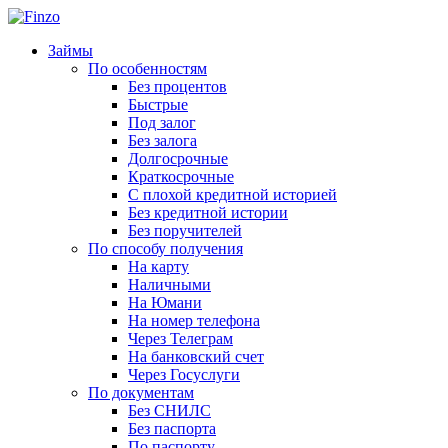
Займы
По особенностям
Без процентов
Быстрые
Под залог
Без залога
Долгосрочные
Краткосрочные
С плохой кредитной историей
Без кредитной истории
Без поручителей
По способу получения
На карту
Наличными
На Юмани
На номер телефона
Через Телеграм
На банковский счет
Через Госуслуги
По документам
Без СНИЛС
Без паспорта
По паспорту