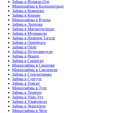
Займы в Йошкар-Оле
Микрозаймы в Калининграде
Займы в Кемерово
Займы в Кирове
Микрозаймы в Курске
Займы в Липецке
Займы в Магнитогорске
Займы в Мурманске
Займы в Нижнем Тагиле
Займы в Оренбурге
Займы в Орле
Займы в Петрозаводске
Займы в Рязани
Займы в Саранске
Микрозаймы в Саратове
Микрозаймы в Смоленске
Займы в Стерлитамаке
Займы в Сургуте
Займы в Томске
Микрозаймы в Туле
Займы в Тюмени
Займы в Улан-Удэ
Займы в Ульяновске
Займы в Череповце
Микрозаймы в Чите