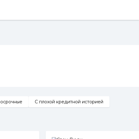
косрочные
С плохой кредитной историей