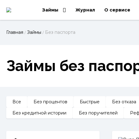
Займы
Журнал
О сервисе
Главная
Займы
Без паспорта
/
/
Займы без паспор
Все
Без процентов
Быстрые
Без отказа
Без кредитной истории
Без поручителей
Реф