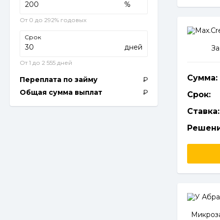
%
От 0 до 292% годовых
Срок
дней
За
От 1 до 2 555 дней
Сумма:
Переплата по займу
Общая сумма выплат
Срок:
Ставка:
Решени
Микроза