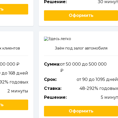
Решение:
30 мину
ть
Оформить
х клиентов
Заём под залог автомобиля
 100 000
Сумма:
от 50 000 до 500 000
0 до 168 дней
Срок:
от 90 до 1095 дне
292% годовых
Ставка:
48-292% годовы
2 минуты
Решение:
5 мину
ть
Оформить