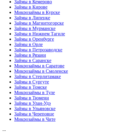
Займы в Кемерово
Займы в Кирове
Микрозаймы в Курске
Займы в Липецке
Займы в Магнитогорске
Займы в Мурманске
Займы в Нижнем Тагиле
Займы в Оренбурге
Займы в Орле
Займы в Петрозаводске
Займы в Рязани
Займы в Саранске
Микрозаймы в Саратове
Микрозаймы в Смоленске
Займы в Стерлитамаке
Займы в Сургуте
Займы в Томске
Микрозаймы в Туле
Займы в Тюмени
Займы в Улан-Удэ
Займы в Ульяновске
Займы в Череповце
Микрозаймы в Чите
...