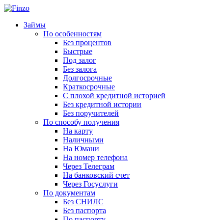
Займы
По особенностям
Без процентов
Быстрые
Под залог
Без залога
Долгосрочные
Краткосрочные
С плохой кредитной историей
Без кредитной истории
Без поручителей
По способу получения
На карту
Наличными
На Юмани
На номер телефона
Через Телеграм
На банковский счет
Через Госуслуги
По документам
Без СНИЛС
Без паспорта
По паспорту