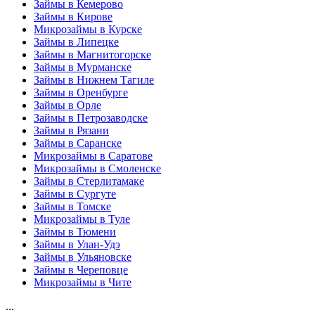
Займы в Кемерово
Займы в Кирове
Микрозаймы в Курске
Займы в Липецке
Займы в Магнитогорске
Займы в Мурманске
Займы в Нижнем Тагиле
Займы в Оренбурге
Займы в Орле
Займы в Петрозаводске
Займы в Рязани
Займы в Саранске
Микрозаймы в Саратове
Микрозаймы в Смоленске
Займы в Стерлитамаке
Займы в Сургуте
Займы в Томске
Микрозаймы в Туле
Займы в Тюмени
Займы в Улан-Удэ
Займы в Ульяновске
Займы в Череповце
Микрозаймы в Чите
...