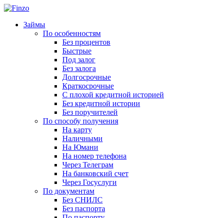
Займы
По особенностям
Без процентов
Быстрые
Под залог
Без залога
Долгосрочные
Краткосрочные
С плохой кредитной историей
Без кредитной истории
Без поручителей
По способу получения
На карту
Наличными
На Юмани
На номер телефона
Через Телеграм
На банковский счет
Через Госуслуги
По документам
Без СНИЛС
Без паспорта
По паспорту