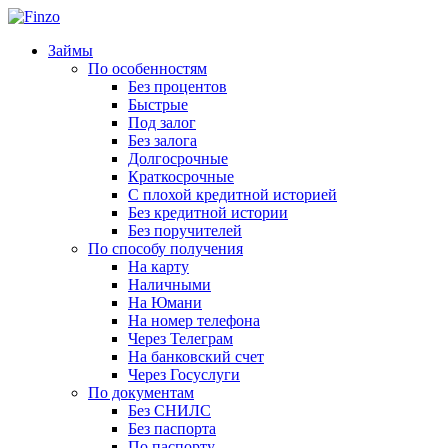
Займы
По особенностям
Без процентов
Быстрые
Под залог
Без залога
Долгосрочные
Краткосрочные
С плохой кредитной историей
Без кредитной истории
Без поручителей
По способу получения
На карту
Наличными
На Юмани
На номер телефона
Через Телеграм
На банковский счет
Через Госуслуги
По документам
Без СНИЛС
Без паспорта
По паспорту