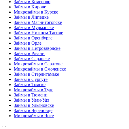
Займы в Кемерово
Займы в Кирове
Микрозаймы в Курске
Займы в Липецке
Займы в Магнитогорске
Займы в Мурманске
Займы в Нижнем Тагиле
Займы в Оренбурге
Займы в Орле
Займы в Петрозаводске
Займы в Рязани
Займы в Саранске
Микрозаймы в Саратове
Микрозаймы в Смоленске
Займы в Стерлитамаке
Займы в Сургуте
Займы в Томске
Микрозаймы в Туле
Займы в Тюмени
Займы в Улан-Удэ
Займы в Ульяновске
Займы в Череповце
Микрозаймы в Чите
...