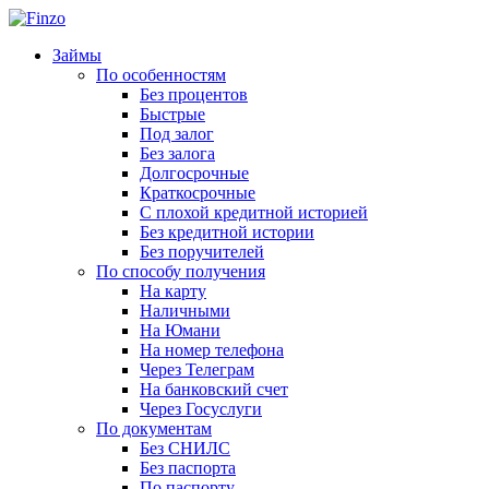
Займы
По особенностям
Без процентов
Быстрые
Под залог
Без залога
Долгосрочные
Краткосрочные
С плохой кредитной историей
Без кредитной истории
Без поручителей
По способу получения
На карту
Наличными
На Юмани
На номер телефона
Через Телеграм
На банковский счет
Через Госуслуги
По документам
Без СНИЛС
Без паспорта
По паспорту