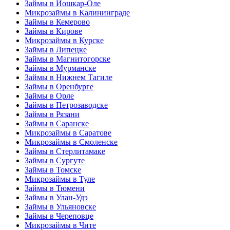
Займы в Йошкар-Оле
Микрозаймы в Калининграде
Займы в Кемерово
Займы в Кирове
Микрозаймы в Курске
Займы в Липецке
Займы в Магнитогорске
Займы в Мурманске
Займы в Нижнем Тагиле
Займы в Оренбурге
Займы в Орле
Займы в Петрозаводске
Займы в Рязани
Займы в Саранске
Микрозаймы в Саратове
Микрозаймы в Смоленске
Займы в Стерлитамаке
Займы в Сургуте
Займы в Томске
Микрозаймы в Туле
Займы в Тюмени
Займы в Улан-Удэ
Займы в Ульяновске
Займы в Череповце
Микрозаймы в Чите