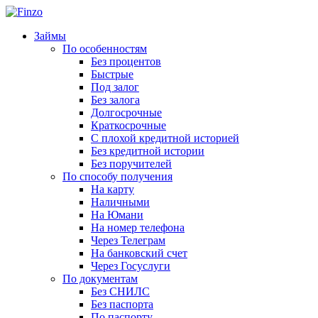
Займы
По особенностям
Без процентов
Быстрые
Под залог
Без залога
Долгосрочные
Краткосрочные
С плохой кредитной историей
Без кредитной истории
Без поручителей
По способу получения
На карту
Наличными
На Юмани
На номер телефона
Через Телеграм
На банковский счет
Через Госуслуги
По документам
Без СНИЛС
Без паспорта
По паспорту