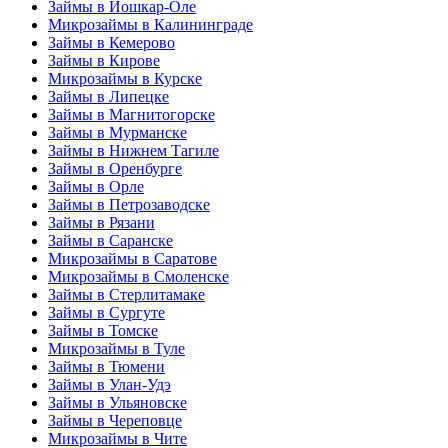
Займы в Йошкар-Оле
Микрозаймы в Калининграде
Займы в Кемерово
Займы в Кирове
Микрозаймы в Курске
Займы в Липецке
Займы в Магнитогорске
Займы в Мурманске
Займы в Нижнем Тагиле
Займы в Оренбурге
Займы в Орле
Займы в Петрозаводске
Займы в Рязани
Займы в Саранске
Микрозаймы в Саратове
Микрозаймы в Смоленске
Займы в Стерлитамаке
Займы в Сургуте
Займы в Томске
Микрозаймы в Туле
Займы в Тюмени
Займы в Улан-Удэ
Займы в Ульяновске
Займы в Череповце
Микрозаймы в Чите