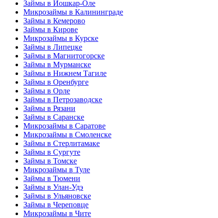
Займы в Йошкар-Оле
Микрозаймы в Калининграде
Займы в Кемерово
Займы в Кирове
Микрозаймы в Курске
Займы в Липецке
Займы в Магнитогорске
Займы в Мурманске
Займы в Нижнем Тагиле
Займы в Оренбурге
Займы в Орле
Займы в Петрозаводске
Займы в Рязани
Займы в Саранске
Микрозаймы в Саратове
Микрозаймы в Смоленске
Займы в Стерлитамаке
Займы в Сургуте
Займы в Томске
Микрозаймы в Туле
Займы в Тюмени
Займы в Улан-Удэ
Займы в Ульяновске
Займы в Череповце
Микрозаймы в Чите