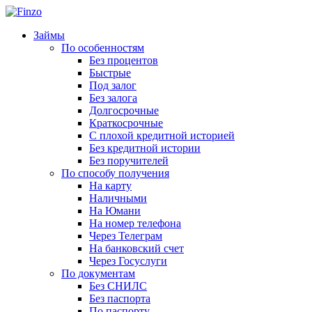
Займы
По особенностям
Без процентов
Быстрые
Под залог
Без залога
Долгосрочные
Краткосрочные
С плохой кредитной историей
Без кредитной истории
Без поручителей
По способу получения
На карту
Наличными
На Юмани
На номер телефона
Через Телеграм
На банковский счет
Через Госуслуги
По документам
Без СНИЛС
Без паспорта
По паспорту