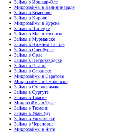
Займы в Йошкар-Оле
Микрозаймы в Калининграде
Займы в Кемерово
Займы в Кирове
Микрозаймы в Курске
Займы в Липецке
Займы в Магнитогорске
Займы в Мурманске
Займы в Нижнем Тагиле
Займы в Оренбурге
Займы в Орле
Займы в Петрозаводске
Займы в Рязани
Займы в Саранске
Микрозаймы в Саратове
Микрозаймы в Смоленске
Займы в Стерлитамаке
Займы в Сургуте
Займы в Томске
Микрозаймы в Туле
Займы в Тюмени
Займы в Улан-Удэ
Займы в Ульяновске
Займы в Череповце
Микрозаймы в Чите