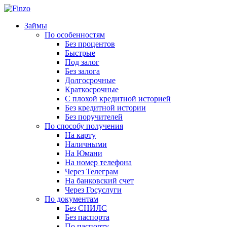
Займы
По особенностям
Без процентов
Быстрые
Под залог
Без залога
Долгосрочные
Краткосрочные
С плохой кредитной историей
Без кредитной истории
Без поручителей
По способу получения
На карту
Наличными
На Юмани
На номер телефона
Через Телеграм
На банковский счет
Через Госуслуги
По документам
Без СНИЛС
Без паспорта
По паспорту