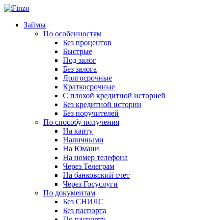
Займы
По особенностям
Без процентов
Быстрые
Под залог
Без залога
Долгосрочные
Краткосрочные
С плохой кредитной историей
Без кредитной истории
Без поручителей
По способу получения
На карту
Наличными
На Юмани
На номер телефона
Через Телеграм
На банковский счет
Через Госуслуги
По документам
Без СНИЛС
Без паспорта
По паспорту