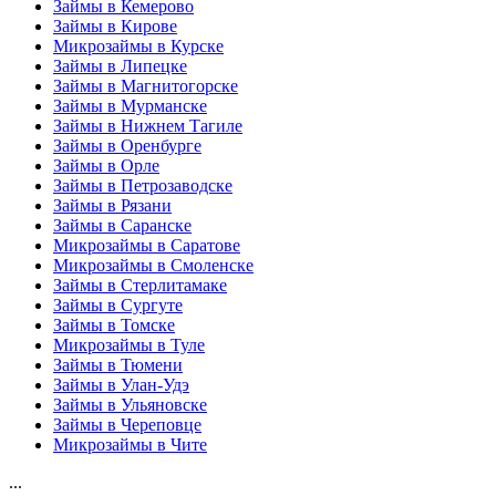
Займы в Кемерово
Займы в Кирове
Микрозаймы в Курске
Займы в Липецке
Займы в Магнитогорске
Займы в Мурманске
Займы в Нижнем Тагиле
Займы в Оренбурге
Займы в Орле
Займы в Петрозаводске
Займы в Рязани
Займы в Саранске
Микрозаймы в Саратове
Микрозаймы в Смоленске
Займы в Стерлитамаке
Займы в Сургуте
Займы в Томске
Микрозаймы в Туле
Займы в Тюмени
Займы в Улан-Удэ
Займы в Ульяновске
Займы в Череповце
Микрозаймы в Чите
...