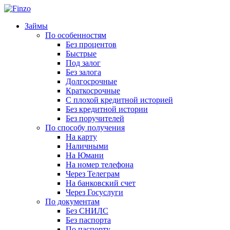
Займы
По особенностям
Без процентов
Быстрые
Под залог
Без залога
Долгосрочные
Краткосрочные
С плохой кредитной историей
Без кредитной истории
Без поручителей
По способу получения
На карту
Наличными
На Юмани
На номер телефона
Через Телеграм
На банковский счет
Через Госуслуги
По документам
Без СНИЛС
Без паспорта
По паспорту