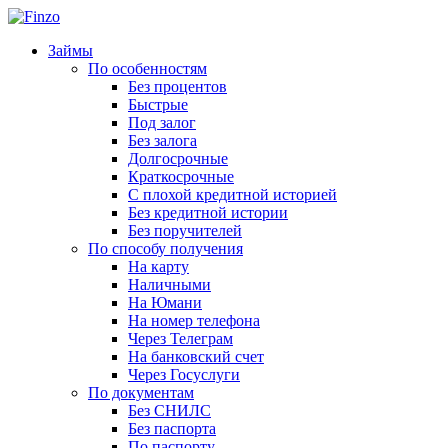
Займы
По особенностям
Без процентов
Быстрые
Под залог
Без залога
Долгосрочные
Краткосрочные
С плохой кредитной историей
Без кредитной истории
Без поручителей
По способу получения
На карту
Наличными
На Юмани
На номер телефона
Через Телеграм
На банковский счет
Через Госуслуги
По документам
Без СНИЛС
Без паспорта
По паспорту