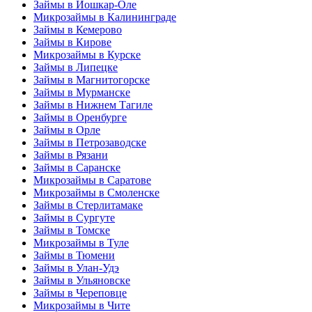
Займы в Йошкар-Оле
Микрозаймы в Калининграде
Займы в Кемерово
Займы в Кирове
Микрозаймы в Курске
Займы в Липецке
Займы в Магнитогорске
Займы в Мурманске
Займы в Нижнем Тагиле
Займы в Оренбурге
Займы в Орле
Займы в Петрозаводске
Займы в Рязани
Займы в Саранске
Микрозаймы в Саратове
Микрозаймы в Смоленске
Займы в Стерлитамаке
Займы в Сургуте
Займы в Томске
Микрозаймы в Туле
Займы в Тюмени
Займы в Улан-Удэ
Займы в Ульяновске
Займы в Череповце
Микрозаймы в Чите