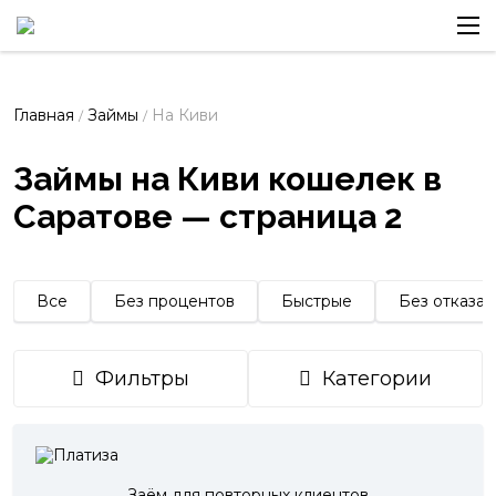
Главная
Займы
На Киви
/
/
Займы на Киви кошелек в
Саратове — страница 2
Все
Без процентов
Быстрые
Без отказа
Фильтры
Категории
Заём для повторных клиентов