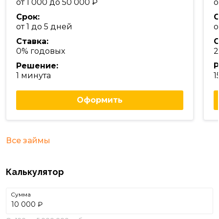
от 1 000 до 50 000
о
Срок:
С
от 1 до 5 дней
о
Ставка:
С
0% годовых
2
Решение:
Р
1 минута
1
Оформить
Все займы
Калькулятор
Сумма
₽