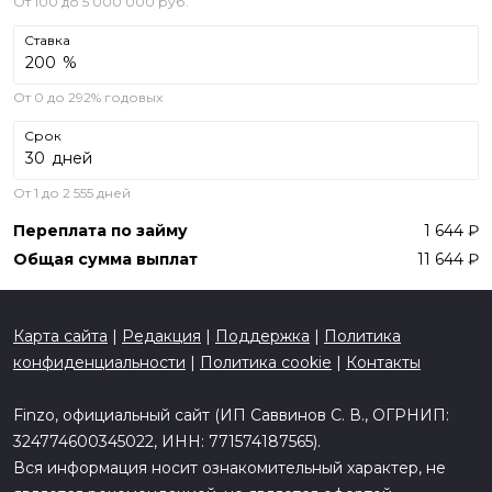
От 100 до 5 000 000 руб.
Ставка
%
От 0 до 292% годовых
Срок
дней
От 1 до 2 555 дней
Переплата по займу
1 644
Общая сумма выплат
11 644
Карта сайта
|
Редакция
|
Поддержка
|
Политика
конфиденциальности
|
Политика cookie
|
Контакты
Finzo, официальный сайт (ИП Саввинов С. В., ОГРНИП:
324774600345022, ИНН: 771574187565).
Вся информация носит ознакомительный характер, не