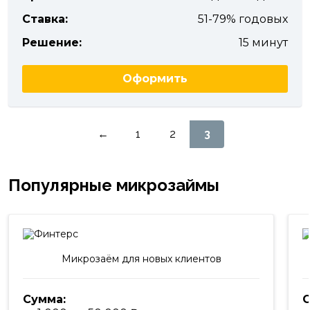
Ставка:
51-79% годовых
Решение:
15 минут
Оформить
Пагинация
←
1
2
3
записей
Популярные микрозаймы
Микрозаём для новых клиентов
Сумма:
С