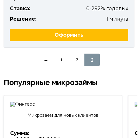
Ставка:
0-292% годовых
Решение:
1 минута
Оформить
Пагинация
←
1
2
3
записей
Популярные микрозаймы
Микрозаём для новых клиентов
Сумма:
С