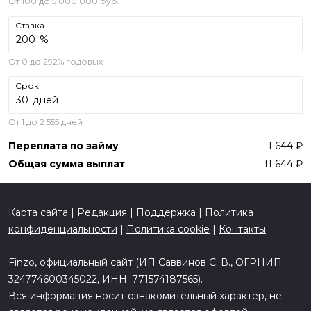
От 100 до 5 000 000 руб.
Ставка
%
От 0 до 292% годовых
Срок
дней
От 1 до 2 555 дней
Переплата по займу
1 644
Общая сумма выплат
11 644
Карта сайта
|
Редакция
|
Поддержка
|
Политика
конфиденциальности
|
Политика cookie
|
Контакты
Finzo, официальный сайт (ИП Саввинов С. В., ОГРНИП:
324774600345022, ИНН: 771574187565).
Вся информация носит ознакомительный характер, не