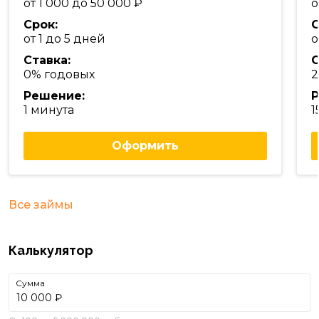
от 1 000 до 50 000
о
Срок:
С
от 1 до 5 дней
о
Ставка:
С
0% годовых
2
Решение:
Р
1 минута
1
Оформить
Все займы
Калькулятор
Сумма
₽