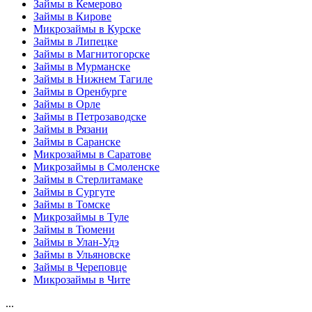
Займы в Кемерово
Займы в Кирове
Микрозаймы в Курске
Займы в Липецке
Займы в Магнитогорске
Займы в Мурманске
Займы в Нижнем Тагиле
Займы в Оренбурге
Займы в Орле
Займы в Петрозаводске
Займы в Рязани
Займы в Саранске
Микрозаймы в Саратове
Микрозаймы в Смоленске
Займы в Стерлитамаке
Займы в Сургуте
Займы в Томске
Микрозаймы в Туле
Займы в Тюмени
Займы в Улан-Удэ
Займы в Ульяновске
Займы в Череповце
Микрозаймы в Чите
...