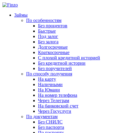
Займы
По особенностям
Без процентов
Быстрые
Под залог
Без залога
Долгосрочные
Краткосрочные
С плохой кредитной историей
Без кредитной истории
Без поручителей
По способу получения
На карту
Наличными
На Юмани
На номер телефона
Через Телеграм
На банковский счет
Через Госуслуги
По документам
Без СНИЛС
Без паспорта
По паспорту