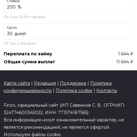
Ставка
%
От 0 до 292% годовых
Срок
дней
От 1 до 2 555 дней
Переплата по займу
1 644
Общая сумма выплат
11 644
Карта сайта
|
Редакция
|
Поддержка
|
Политика
конфиденциальности
|
Политика cookie
|
Контакты
Finzo, официальный сайт (ИП Саввинов С. В., ОГРНИП:
324774600345022, ИНН: 771574187565).
Вся информация носит ознакомительный характер, не
является рекомендацией, не является офертой.
Используем файлы cookie.