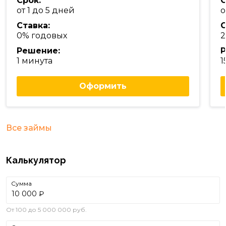
Срок:
С
от 1 до 5 дней
о
Ставка:
С
0% годовых
2
Решение:
Р
1 минута
1
Оформить
Все займы
Калькулятор
Сумма
₽
От 100 до 5 000 000 руб.