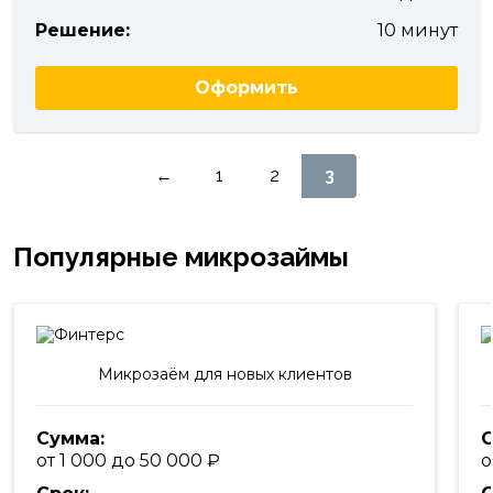
Решение:
10 минут
Оформить
Пагинация
←
1
2
3
записей
Популярные микрозаймы
Микрозаём для новых клиентов
Сумма:
С
от 1 000 до 50 000
о