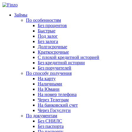
Займы
По особенностям
Без процентов
Быстрые
Под залог
Без залога
Долгосрочные
Краткосрочные
С плохой кредитной историей
Без кредитной истории
Без поручителей
По способу получения
На карту
Наличными
На Юмани
На номер телефона
Через Телеграм
На банковский счет
Через Госуслуги
По документам
Без СНИЛС
Без паспорта
По паспорту