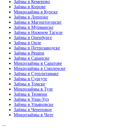
Займы в Кемерово
Займы в Кирове
Микрозаймы в Курске
Займы в Липецке
Займы в Магнитогорске
Займы в Мурманске
Займы в Нижнем Тагиле
Займы в Оренбурге
Займы в Орле
Займы в Петрозаводске
Займы в Рязани
Займы в Саранске
Микрозаймы в Саратове
Микрозаймы в Смоленске
Займы в Стерлитамаке
Займы в Сургуте
Займы в Томске
Микрозаймы в Туле
Займы в Тюмени
Займы в Улан-Удэ
Займы в Ульяновске
Займы в Череповце
Микрозаймы в Чите
...