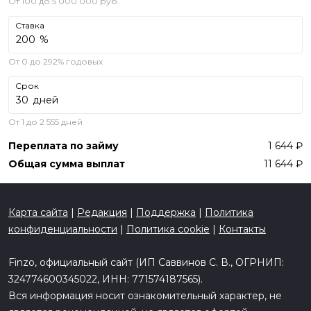
От 100 до 5 000 000 руб.
Ставка
%
От 0 до 292% годовых
Срок
дней
От 1 до 2 555 дней
Переплата по займу
1 644
Общая сумма выплат
11 644
Карта сайта
|
Редакция
|
Поддержка
|
Политика
конфиденциальности
|
Политика cookie
|
Контакты
Finzo, официальный сайт (ИП Саввинов С. В., ОГРНИП:
324774600345022, ИНН: 771574187565).
Вся информация носит ознакомительный характер, не