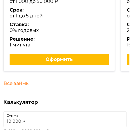
от 1 000 до 50 000
о
Срок:
С
от 1 до 5 дней
о
Ставка:
С
0% годовых
2
Решение:
Р
1 минута
1
Оформить
Все займы
Калькулятор
Сумма
₽