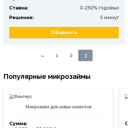
Ставка:
0-292% годовых
Решение:
5 минут
Оформить
Пагинация
←
1
2
3
записей
Популярные микрозаймы
Микрозаём для новых клиентов
Сумма:
С