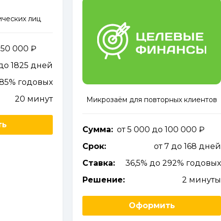
ческих лиц
 250 000
 до 1825 дней
-85% годовых
20 минут
Микрозаём для повторных клиентов
ть
Сумма:
от 5 000 до 100 000
Срок:
от 7 до 168 дне
Ставка:
36,5% до 292% годовы
Решение:
2 минут
Оформить