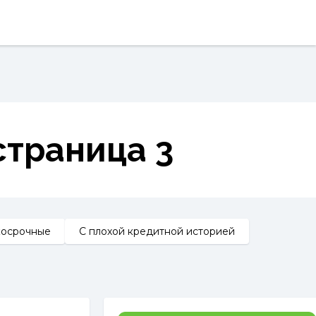
страница 3
косрочные
С плохой кредитной историей