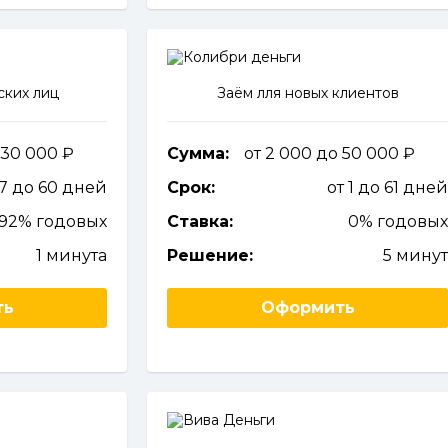
ских лиц
Заём лля новых клиентов
 30 000
Сумма:
от 2 000 до 50 000
 7 до 60 дней
Срок:
от 1 до 61 дне
292% годовых
Ставка:
0% годовы
1 минута
Решение:
5 мину
ть
Оформить