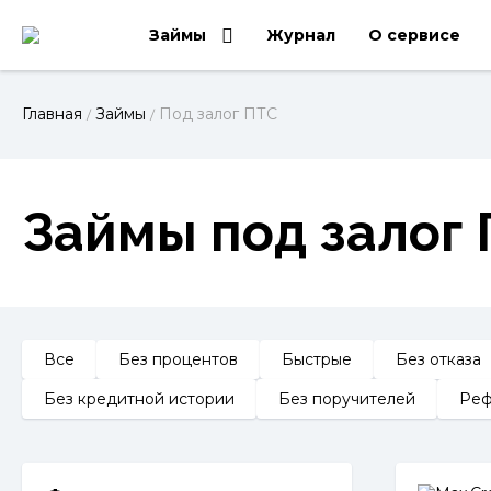
Займы
Журнал
О сервисе
Главная
Займы
Под залог ПТС
/
/
Займы под залог 
Все
Без процентов
Быстрые
Без отказа
Без кредитной истории
Без поручителей
Реф