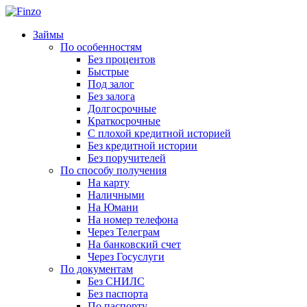
Займы
По особенностям
Без процентов
Быстрые
Под залог
Без залога
Долгосрочные
Краткосрочные
С плохой кредитной историей
Без кредитной истории
Без поручителей
По способу получения
На карту
Наличными
На Юмани
На номер телефона
Через Телеграм
На банковский счет
Через Госуслуги
По документам
Без СНИЛС
Без паспорта
По паспорту