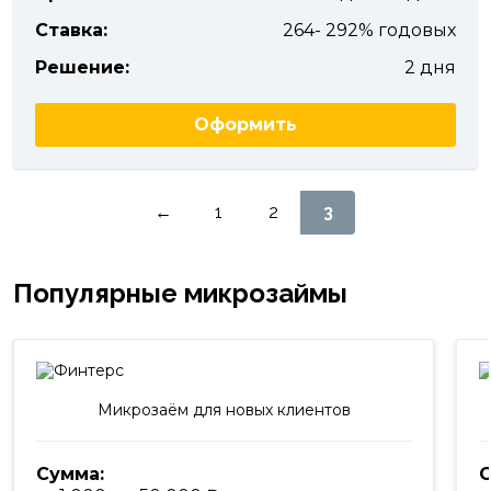
Ставка:
264- 292% годовых
Решение:
2 дня
Оформить
Пагинация
←
1
2
3
записей
Популярные микрозаймы
Микрозаём для новых клиентов
Сумма:
С