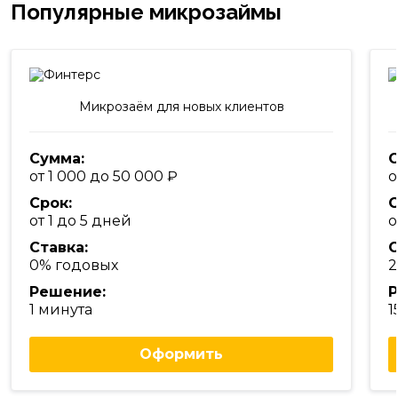
Популярные микрозаймы
Микрозаём для новых клиентов
Сумма:
С
от 1 000 до 50 000
о
Срок:
С
от 1 до 5 дней
о
Ставка:
С
0% годовых
2
Решение:
Р
1 минута
1
Оформить