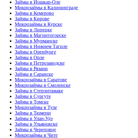
Займы в Йошкар-Оле
Микрозаймы в Калининграде
Займы в Кемерово
Займы в Кирове
Микрозаймы в Курске
Займы в Липецке
Займы в Магнитогорске
Займы в Мурманске
Займы в Нижнем Тагиле
Займы в Оренбурге
Займы в Орле
Займы в Петрозаводске
Займы в Рязани
Займы в Саранске
Микрозаймы в Саратове
Микрозаймы в Смоленске
Займы в Стерлитамаке
Займы в Сургуте
Займы в Томске
Микрозаймы в Туле
Займы в Тюмени
Займы в Улан-Удэ
Займы в Ульяновске
Займы в Череповце
Микрозаймы в Чите