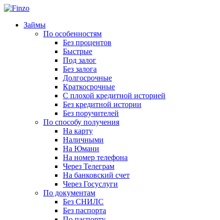
Займы
По особенностям
Без процентов
Быстрые
Под залог
Без залога
Долгосрочные
Краткосрочные
С плохой кредитной историей
Без кредитной истории
Без поручителей
По способу получения
На карту
Наличными
На Юмани
На номер телефона
Через Телеграм
На банковский счет
Через Госуслуги
По документам
Без СНИЛС
Без паспорта
По паспорту