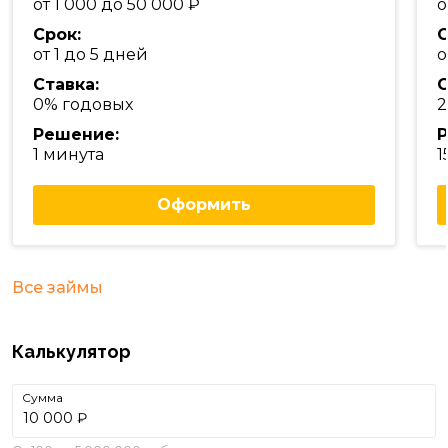
от 1 000 до 50 000
о
Срок:
С
от 1 до 5 дней
о
Ставка:
С
0% годовых
2
Решение:
Р
1 минута
1
Оформить
Все займы
Калькулятор
Сумма
₽