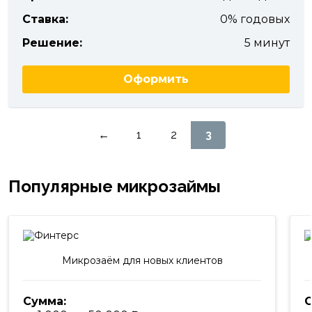
Ставка:
0% годовых
Решение:
5 минут
Оформить
Пагинация
←
1
2
3
записей
Популярные микрозаймы
Микрозаём для новых клиентов
Сумма:
С