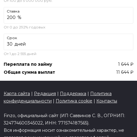
От 100 до 5 000 000 руб.
Ставка
%
От 0 до 292% годовых
Срок
дней
От 1 до 2 555 дней
Переплата по займу
1 644
Общая сумма выплат
11 644
Карта сайта
|
Редакция
|
Поддержка
|
Политика
конфиденциальности
|
Политика cookie
|
Контакты
Finzo, официальный сайт (ИП Саввинов С. В., ОГРНИП:
324774600345022, ИНН: 771574187565).
Вся информация носит ознакомительный характер, не