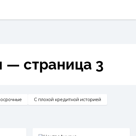
и — страница 3
косрочные
С плохой кредитной историей