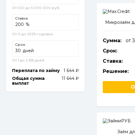
От 100 до 5 000 000 руб.
Ставка
Микрозаём д
%
От 0 до 292% годовых
Сумма:
от 
Срок
дней
Срок:
От 1 до 2 555 дней
Ставка:
Переплата по займу
1 644
Решение:
Общая сумма
11 644
выплат
О
Заём дл