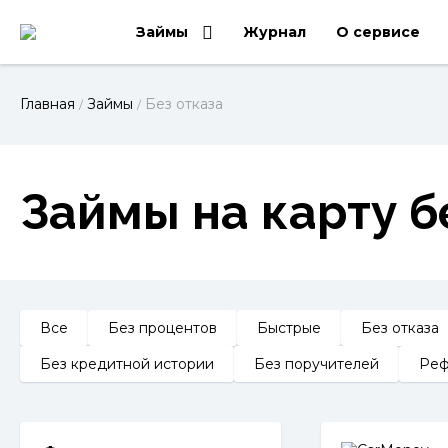
Займы
Журнал
О сервисе
Главная
Займы
Без отказа
/
/
Займы на карту б
Все
Без процентов
Быстрые
Без отказа
Без кредитной истории
Без поручителей
Реф