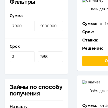
Фильтры
Заём для 
Сумма
Сумма:
от 
Срок:
Ставка:
Срок
Решение:
О
Займы по способу
Заём для 
получения
Сумма:
от 
На карту