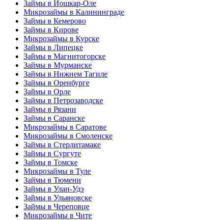
Займы в Йошкар-Оле
Микрозаймы в Калининграде
Займы в Кемерово
Займы в Кирове
Микрозаймы в Курске
Займы в Липецке
Займы в Магнитогорске
Займы в Мурманске
Займы в Нижнем Тагиле
Займы в Оренбурге
Займы в Орле
Займы в Петрозаводске
Займы в Рязани
Займы в Саранске
Микрозаймы в Саратове
Микрозаймы в Смоленске
Займы в Стерлитамаке
Займы в Сургуте
Займы в Томске
Микрозаймы в Туле
Займы в Тюмени
Займы в Улан-Удэ
Займы в Ульяновске
Займы в Череповце
Микрозаймы в Чите