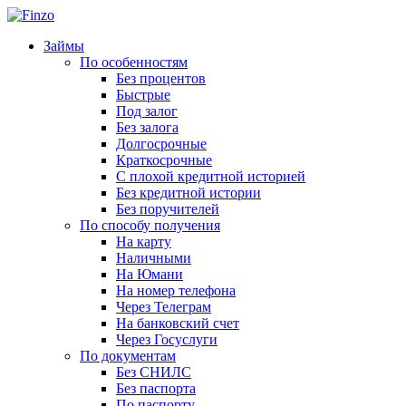
Займы
По особенностям
Без процентов
Быстрые
Под залог
Без залога
Долгосрочные
Краткосрочные
С плохой кредитной историей
Без кредитной истории
Без поручителей
По способу получения
На карту
Наличными
На Юмани
На номер телефона
Через Телеграм
На банковский счет
Через Госуслуги
По документам
Без СНИЛС
Без паспорта
По паспорту