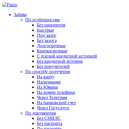
Займы
По особенностям
Без процентов
Быстрые
Под залог
Без залога
Долгосрочные
Краткосрочные
С плохой кредитной историей
Без кредитной истории
Без поручителей
По способу получения
На карту
Наличными
На Юмани
На номер телефона
Через Телеграм
На банковский счет
Через Госуслуги
По документам
Без СНИЛС
Без паспорта
По паспорту