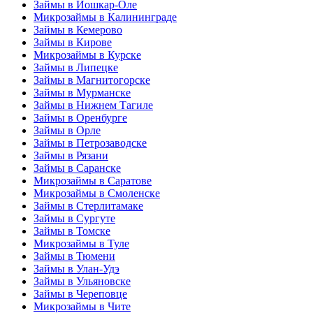
Займы в Йошкар-Оле
Микрозаймы в Калининграде
Займы в Кемерово
Займы в Кирове
Микрозаймы в Курске
Займы в Липецке
Займы в Магнитогорске
Займы в Мурманске
Займы в Нижнем Тагиле
Займы в Оренбурге
Займы в Орле
Займы в Петрозаводске
Займы в Рязани
Займы в Саранске
Микрозаймы в Саратове
Микрозаймы в Смоленске
Займы в Стерлитамаке
Займы в Сургуте
Займы в Томске
Микрозаймы в Туле
Займы в Тюмени
Займы в Улан-Удэ
Займы в Ульяновске
Займы в Череповце
Микрозаймы в Чите