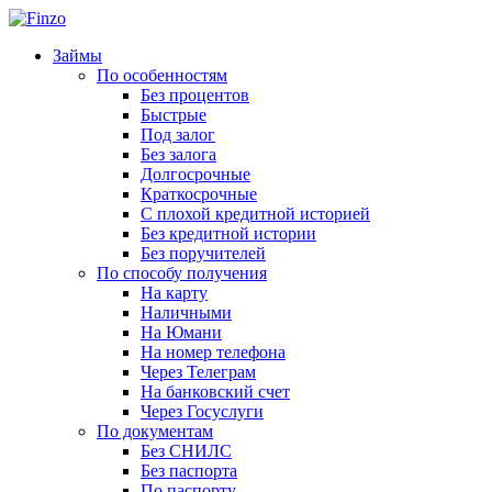
Займы
По особенностям
Без процентов
Быстрые
Под залог
Без залога
Долгосрочные
Краткосрочные
С плохой кредитной историей
Без кредитной истории
Без поручителей
По способу получения
На карту
Наличными
На Юмани
На номер телефона
Через Телеграм
На банковский счет
Через Госуслуги
По документам
Без СНИЛС
Без паспорта
По паспорту