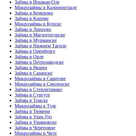
Займы в Йошкар-Оле
Микрозаймы в Калининграде
Займы в Кемерово
Займы в Кирове
Микрозаймы в Курске
Займы в Липецке
Займы в Магнитогорске
Займы в Мурманске
Займы в Нижнем Тагиле
Займы в Оренбурге
Займы в Орле
Займы в Петрозаводске
Займы в Рязани
Займы в Саранске
Микрозаймы в Саратове
Микрозаймы в Смоленске
Займы в Стерлитамаке
Займы в Сургуте
Займы в Томске
Микрозаймы в Туле
Займы в Тюмени
Займы в Улан-Удэ
Займы в Ульяновске
Займы в Череповце
Микрозаймы в Чите