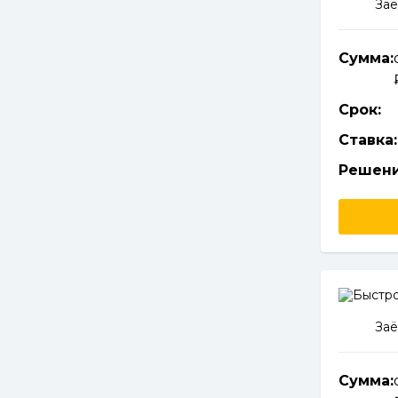
Заё
Сумма:
Срок:
Ставка:
Решени
Заё
Сумма: