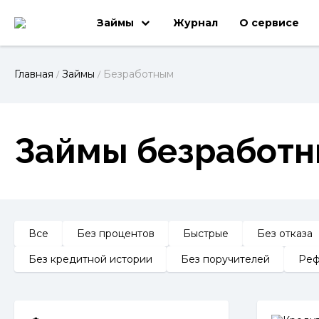
Займы
Журнал
О сервисе
Главная
Займы
Безработным
/
/
Займы безработн
Все
Без процентов
Быстрые
Без отказа
Без кредитной истории
Без поручителей
Реф