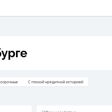
урге
косрочные
С плохой кредитной историей